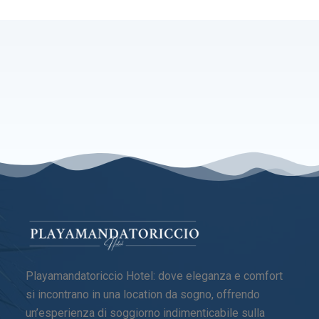
Playamandatoriccio Hotel: dove eleganza e comfort
si incontrano in una location da sogno, offrendo
un’esperienza di soggiorno indimenticabile sulla